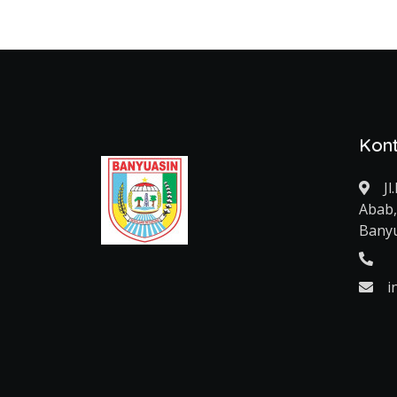
Kon
J
Abab,
Bany
i