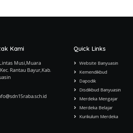
tak Kami
Quick Links
l.Lintas Musi,Muara
Website Banyuasin
Kec. Rantau Bayur,Kab.
Kemendikbud
uasin
Dapodik
Disdikbud Banyuasin
nfo@sdn15raba.sch.id
Merdeka Mengajar
Merdeka Belajar
Kurikulum Merdeka