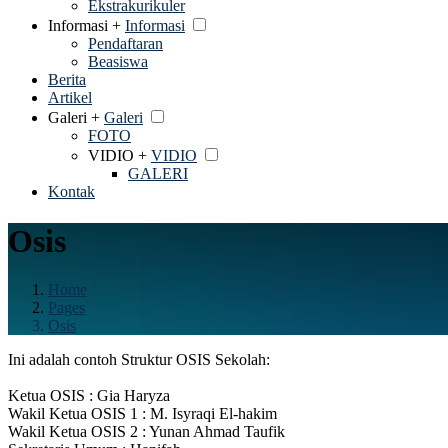
Ekstrakurikuler
Informasi +
Informasi
Pendaftaran
Beasiswa
Berita
Artikel
Galeri +
Galeri
FOTO
VIDIO +
VIDIO
GALERI
Kontak
Osis
Home
Pages
Osis
Ini adalah contoh Struktur OSIS Sekolah:
Ketua OSIS : Gia Haryza
Wakil Ketua OSIS 1 : M. Isyraqi El-hakim
Wakil Ketua OSIS 2 : Yunan Ahmad Taufik