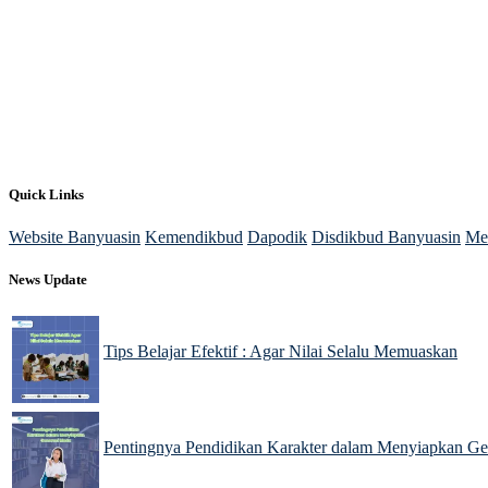
Quick Links
Website Banyuasin
Kemendikbud
Dapodik
Disdikbud Banyuasin
Me
News Update
Tips Belajar Efektif : Agar Nilai Selalu Memuaskan
09 Dec 2024
Pentingnya Pendidikan Karakter dalam Menyiapkan G
09 Dec 2024