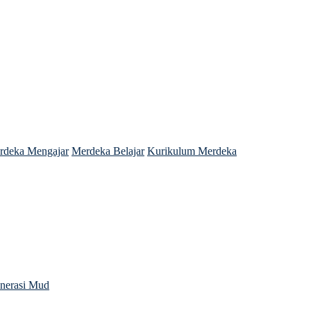
rdeka Mengajar
Merdeka Belajar
Kurikulum Merdeka
enerasi Mud